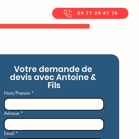
09 77 29 47 70
Votre demande de 
devis avec Antoine & 
Fils
Nom/Prenom
*
Adresse
*
Email
*