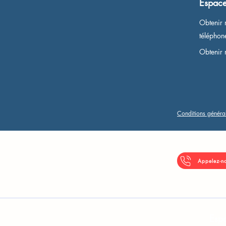
Espace
Obtenir 
télépho
Obtenir 
Conditions généra
Appelez-n
Espa