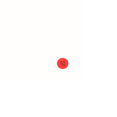
Débouchage de canalisation
rapide et efficace par
hydrocurage : furet 50 métres
et puissance de 350 bars.
À partir de
240 €