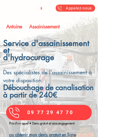
Antoine & Fil
s
Appelez-nous
Antoine
Assainissement
Service d'assainissement
et
d'hydrocurage
D
es spécialistes de l'assainissement à
votre disposi
t
io
n
Débouchage de canalisation
à partir
de 240
€
09 77 29 47 70
Prix d’un appel • Devis gratuit et sans engagement
ou obtenir mon devis gratuit en ligne