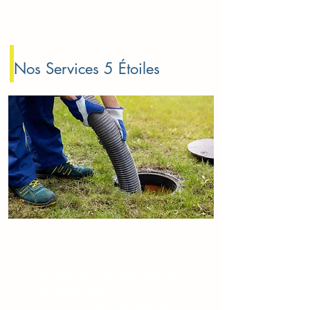
Nos Services 5
É
toiles
Vidange fosse septique
Vidange et entretien r
é
guliers
de fosse septiques pour un
assainissement optimal.