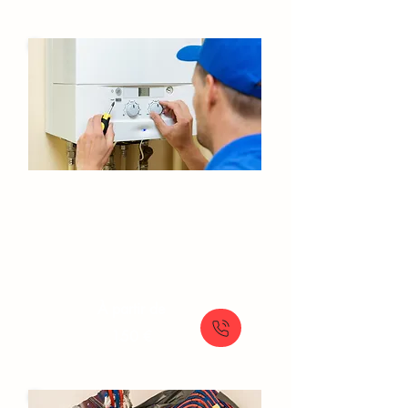
Entretien de chaudière​ Suresnes​​
Service d'entretien annuel pour chaudière
: performance et sécurité garanties
À partir de
150 €