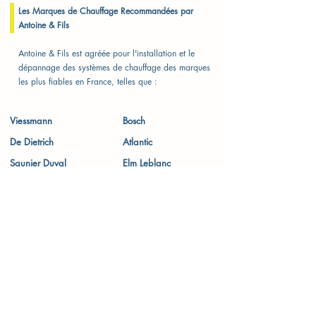
Les Marques de Chauffage Recommandées par
Antoine & Fils
Antoine & Fils est agréée pour l'installation et le
dépannage des systèmes de chauffage des marques
les plus fiables en France, telles que :
Viessmann
Bosch
De Dietrich
Atlantic
Saunier Duval
Elm Leblanc
Nous vous offrons des solutions de chauffage
adaptées à vos besoins, alliant fiabilité, performance
et confort thermique optimal. Grâce à notre expertise,
nous vous accompagnons dans le choix et
l'installation de systèmes de chauffage durables et
efficaces, garantissant un confort constant tout au
long de l'année.
📞 Pour une intervention rapide et personnalisée,
contactez-nous dès maintenant au
09 77 29 47 70
.