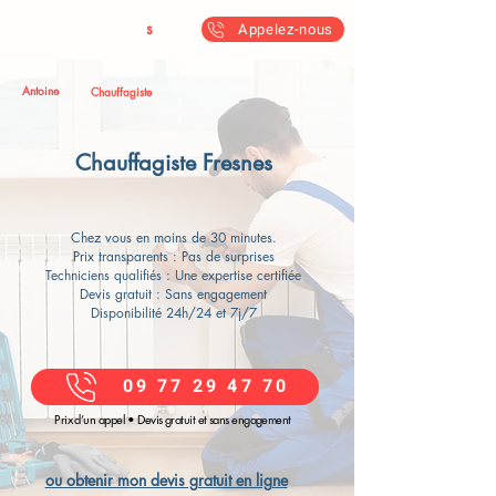
Antoine & Fil
s
Appelez-nous
Antoine
Chauffagiste
Chauffagiste Fresnes
Chez vous en moins de 30 minutes.
Prix transparents : Pas de surprises
Techniciens qualifiés : Une expertise certifiée
Devis gratuit : Sans engagement
Disponibilité 24h/24 et 7j/7
09 77 29 47 70
Prix d’un appel • Devis gratuit et sans engagement
ou obtenir mon devis gratuit en ligne