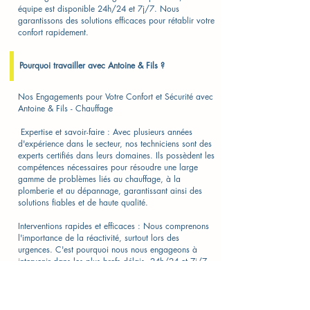
équipe est disponible 24h/24 et 7j/7. Nous
garantissons des solutions efficaces pour rétablir votre
confort rapidement.
Pourquoi travailler avec Antoine & Fils ?
Nos Engagements pour Votre Confort et Sécurité avec
Antoine & Fils - Chauffage​
​ Expertise et savoir-faire : Avec plusieurs années
d'expérience dans le secteur, nos techniciens sont des
experts certifiés dans leurs domaines. Ils possèdent les
compétences nécessaires pour résoudre une large
gamme de problèmes liés au chauffage, à la
plomberie et au dépannage, garantissant ainsi des
solutions fiables et de haute qualité.
Interventions rapides et efficaces : Nous comprenons
l'importance de la réactivité, surtout lors des
urgences. C'est pourquoi nous nous engageons à
intervenir dans les plus brefs délais, 24h/24 et 7j/7.
Que vous soyez confronté à une panne de chauffage
ou à une fuite de plomberie, notre équipe met tout en
œuvre pour rétablir votre confort rapidement et
efficacement.