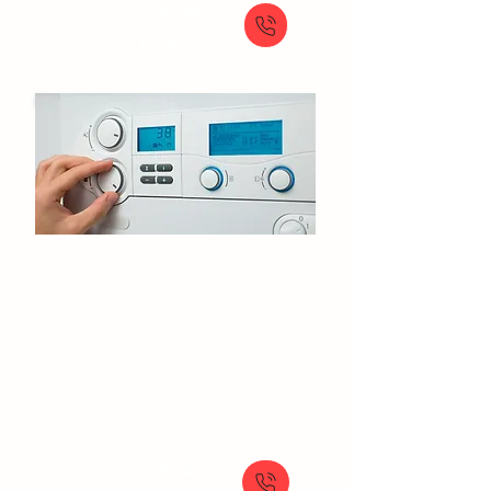
À partir de
89 €
Entretien de chaudière​
Goussainville
Vérification chaudière
Entretien chaudière gaz
Entretien chaudière fioul
Contrôle chaudière avant hiver
À partir de