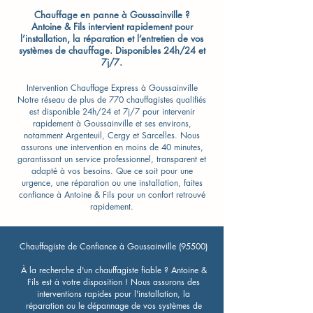
Chauffage en panne à Goussainville ?
Antoine & Fils intervient rapidement pour
l’installation, la réparation et l’entretien de vos
systèmes de chauffage. Disponibles 24h/24 et
7j/7.
Intervention Chauffage Express à Goussainville
Notre réseau de plus de 770 chauffagistes qualifiés
est disponible 24h/24 et 7j/7 pour intervenir
rapidement à Goussainville et ses environs,
notamment Argenteuil, Cergy et Sarcelles. Nous
assurons une intervention en moins de 40 minutes,
garantissant un service professionnel, transparent et
adapté à vos besoins. Que ce soit pour une
urgence, une réparation ou une installation, faites
confiance à Antoine & Fils pour un confort retrouvé
rapidement.
Chauffagiste de Confiance à Goussainville (95500)
À la recherche d'un chauffagiste fiable ? Antoine &
Fils est à votre disposition ! Nous assurons des
interventions rapides pour l'installation, la
réparation ou le dépannage de vos systèmes de