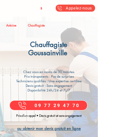
Antoine & Fil
s
Appelez-nous
Antoine
Chauffagiste
Chauffagiste
Goussainville
Chez vous en moins de 30 minutes.
Prix transparents : Pas de surprises
Techniciens qualifiés : Une expertise certifiée
Devis gratuit : Sans engagement
Disponibilité 24h/24 et 7j/7
09 77 29 47 70
Prix d’un appel • Devis gratuit et sans engagement
ou obtenir mon devis gratuit en ligne