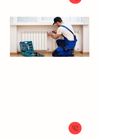
150 €
Installation de chauffage
Goussainville
Chauffage sur mesure
Installateur chauffage gaz
Chauffage électrique à poser
Installation système de chauffage
À partir de
Sur Devis