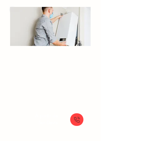
Installation de chaudière
Goussainville​
Nouvelle chaudière
Installation chaudière gaz
Installation chaudière murale
Changement chaudière ancienne
À partir de
Sur Devis