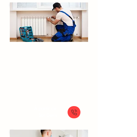
Installation de chauffage
Louvres
Chauffage sur mesure
Installateur chauffage gaz
Chauffage électrique à poser
Installation système de chauffage
À partir de
Sur Devis