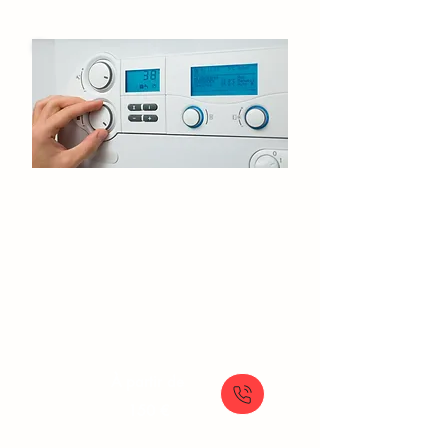
Entretien de chaudière​
Louvres
Vérification chaudière
Entretien chaudière gaz
Entretien chaudière fioul
Contrôle chaudière avant hiver
À partir de
150 €