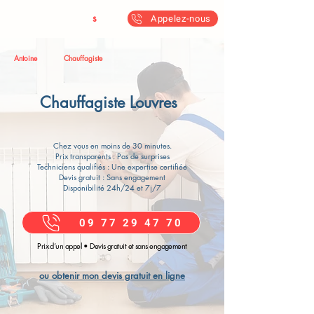
Antoine & Fil
s
Appelez-nous
Antoine
Chauffagiste
Chauffagiste Louvres
Chez vous en moins de 30 minutes.
Prix transparents : Pas de surprises
Techniciens qualifiés : Une expertise certifiée
Devis gratuit : Sans engagement
Disponibilité 24h/24 et 7j/7
09 77 29 47 70
Prix d’un appel • Devis gratuit et sans engagement
ou obtenir mon devis gratuit en ligne