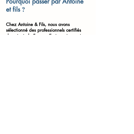
Pourquoi passer par Antoine
?
et fils
Chez Antoine & Fils, nous avons
sélectionné des professionnels certifiés
dans toute la France. En tenant compte
des meilleures notes et des meilleurs
commentaires clients, nous vous
garantissons un service fiable et en toute
transparence. En effet, les tarifs sont
systématiquement indiqués avec des prix
justes, peu importe l'intervention.
En plus, nous sommes en mesure de faire
intervenir un plombier proche de chez
vous dans un délai de 30 minutes pour la
réparation d'une fuite d'eau. Et pour vous
permettre de profiter de tarifs avantageux
jusqu'au bout, tous nos plombiers sont
également agréés par les assurances si
jamais vous rencontrez un éventuel dégât
des eaux. En bref, vous faites le choix
d'un service qui répond à vos besoins en