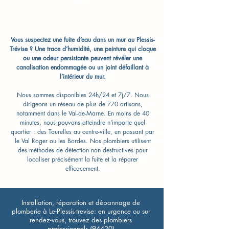
Vous suspectez une fuite d’eau dans un mur au Plessis-
Trévise ? Une trace d’humidité, une peinture qui cloque
ou une odeur persistante peuvent révéler une
canalisation endommagée ou un joint défaillant à
l’intérieur du mur.
Nous sommes disponibles 24h/24 et 7j/7. Nous
dirigeons un réseau de plus de 770 artisans,
notamment dans le Val-de-Marne. En moins de 40
minutes, nous pouvons atteindre n'importe quel
quartier : des Tourelles au centre-ville, en passant par
le Val Roger ou les Bordes. Nos plombiers utilisent
des méthodes de détection non destructives pour
localiser précisément la fuite et la réparer
efficacement.
Installation, réparation et dépannage de
plomberie à Le-Plessis-trevise: en urgence ou sur
rendez-vous, trouvez des plombiers
professionnels (94420)