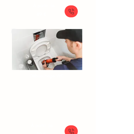
À partir de
89 €
Débouchage WC​​​
Toilette bouchée
Urgence WC bouché
Débouchage toilette classique
Plombier pour toilettes bouchées
À partir de