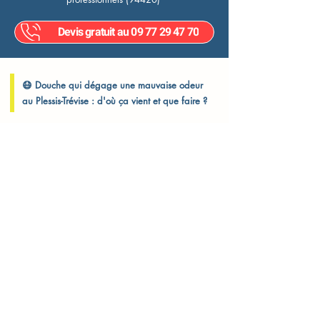
Devis gratuit au 09 77 29 47 70
😷 Douche qui dégage une mauvaise odeur
au Plessis-Trévise : d'où ça vient et que faire ?
Une odeur d’égout dans la salle de bain ? Voici ce que vous
pouvez faire
Au Plessis-Trévise, une douche qui sent mauvais peut vite devenir
gênante au quotidien. Que vous habitiez dans les quartiers de la
Haie Griselle, du Bois Saint-Antoine ou près du centre, cette odeur
peut venir de plusieurs causes : bouchon dans la canalisation,
siphon vidé ou mauvais raccordement.
Ce que vous pouvez faire vous-même
1. Versez de l’eau chaude dans la bonde
Si vous utilisez peu votre douche, le siphon peut s’être vidé
: il ne bloque plus les odeurs. Remplissez-le à nouveau.