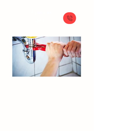
À partir de
89 €
Débouchage Canalisation​​​
Ormesson sur Marne
Plombier déboucheur
Canalisation bouchée
Dégorgement canalisation
Furet professionnel plomberie