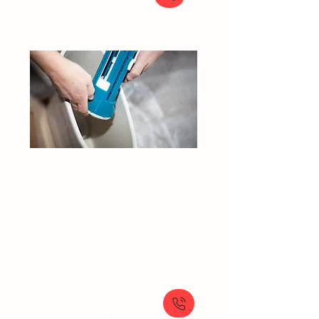
89 €
Réparation Chasse d'Eau​​
Plombier chasse d’eau
Fuite chasse d’eau WC
Changement flotteur WC
Problème de chasse d’eau
À partir de
150 €