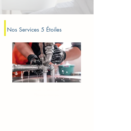
Nos Services 5 Étoiles
Fuite d'eau Le-
Plessis-trevise
Fuite sous évier
Plombier fuite d’eau
Fuite invisible à détecter
Dépannage fuite canalisation