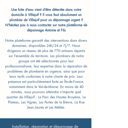
Une fuite d'eau vient d'être détectée dans votre
domicile à Villejuif ? Il vous faut absolument un
plombier de Villejuif pour un dépannage urgent ?
N'hésitez pas à nous contacter sur notre plateforme de
dépannage Antoine et Fils
Notre plateforme garantit des interventions dans divers
domaines, disponibles 24h/24 et 7j/7. Nous
dirigeons un réseau de plus de 770 artisans répartis
sur l'ensemble du territoire. Les plombiers de notre
groupe ont été sélectionnés pour leur
professionnalisme, leur expertise dans la réparation de
problèmes de plomberie en urgence, ainsi que pour
leurs tarifs conformes à notre charte de prix. Leur
présence est particulièrement forte en Île-de-France,
notamment dans le Val-de-Marne. En moins de 40
minutes, nous pouvons atteindre n'importe quel
quartier de Villejuif : Le Parc des Hautes Bruyères, Le
Plateau, Les Vignes, Les Portes de la Bièvre, La Rue
Jean Jaurès et Les Méliès.
Installation, réparation et dépannage de