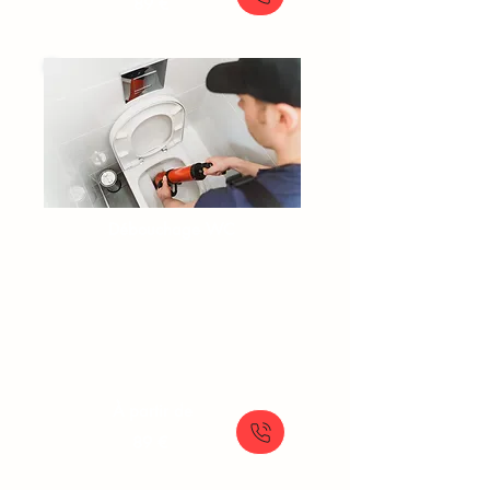
89 €
Débouchage WC​​​
Toilette bouchée
Urgence WC bouché
Débouchage toilette classique
Plombier pour toilettes bouchées
À partir de
89 €