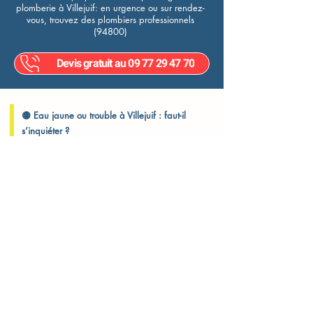
plomberie à Villejuif: en urgence ou sur rendez-
vous, trouvez des plombiers professionnels
(94800)
Devis gratuit au 09 77 29 47 70
🟡 Eau jaune ou trouble à Villejuif : faut-il
s’inquiéter ?
Une eau qui change de couleur, avec des particules ou un goût
métallique ? Voici ce que vous devez savoir
À Villejuif, que vous viviez dans les quartiers Paul Vaillant-
Couturier, Gabriel-Péri ou Delaune, il peut arriver que l’eau du
robinet devienne jaune, marron clair ou trouble. Cela provient
généralement de dépôts dans les tuyaux, de corrosion ou
d’interventions récentes sur le réseau d’eau potable.
Ce que vous pouvez faire vous-même
1. Laissez couler l’eau quelques minutes