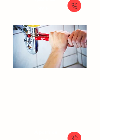
89 €
Débouchage Canalisation​​​
Villejuif
Plombier déboucheur
Canalisation bouchée
Dégorgement canalisation
Furet professionnel plomberie
À partir de