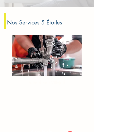
Nos Services 5 Étoiles
Fuite d'eau Villejuif
Fuite sous évier
Plombier fuite d’eau
Fuite invisible à détecter
Dépannage fuite canalisation
À partir de