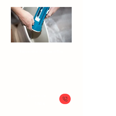
Réparation Chasse d'Eau​​
Plombier chasse d’eau
Fuite chasse d’eau WC
Changement flotteur WC
Problème de chasse d’eau
À partir de
150 €