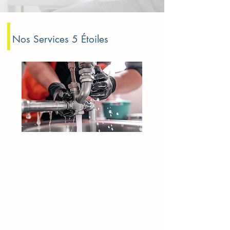
Nos Services 5 Étoiles
Fuite d'eau Vitry-sur-
Seine
Fuite sous évier
Plombier fuite d’eau
Fuite invisible à détecter
Dépannage fuite canalisation