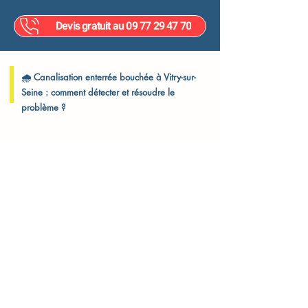
Devis gratuit au 09 77 29 47 70
🌧️ Canalisation enterrée bouchée à Vitry-sur-
Seine : comment détecter et résoudre le
problème ?
L’eau stagne à l’extérieur ? Des odeurs remontent près des regards
? Voici les signes à ne pas ignorer
À Vitry-sur-Seine, que vous habitiez dans les quartiers du Plateau,
des Ardoines, du Port-à-l’Anglais ou du Centre-ville, les
canalisations enterrées peuvent se boucher à cause de racines, de
boues, de graisses ou d’un affaissement de terrain. Ce type de
problème nécessite souvent un matériel professionnel pour être
résolu efficacement.
Ce que vous pouvez faire vous-même
1. Vérifiez les regards extérieurs
Soulevez les tampons d’accès si vous en avez. S’ils sont
pleins ou lents à s’écouler, un bouchon est probable.