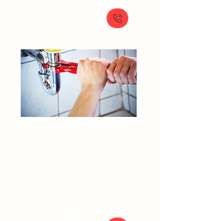
À partir de
89 €
Débouchage Canalisation​​​Vitry-
sur-Seine
Plombier déboucheur
Canalisation bouchée
Dégorgement canalisation
Furet professionnel plomberie
À partir de