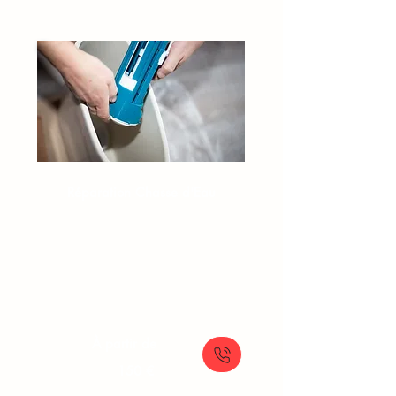
Réparation Chasse d'Eau​​
Plombier chasse d’eau
Fuite chasse d’eau WC
Changement flotteur WC
Problème de chasse d’eau
À partir de
150 €