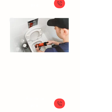
89 €
Débouchage WC​​​
Toilette bouchée
Urgence WC bouché
Débouchage toilette classique
Plombier pour toilettes bouchées
À partir de
89 €