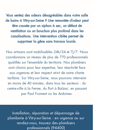
Vous sentez des odeurs désagréables dans votre salle
de bains à Vitry-sur-Seine ? Une remontée d’odeur peut
être causée par un siphon à sec, un défaut de
ventilation ou un bouchon plus profond dans les
canalisations. Une intervention ciblée permet de
supprimer la gêne sans travaux lourds.
Nos artisans sont mobilisables 24h/24 et 7j/7. Nous
coordonnons un réseau de plus de 770 professionnels
qualifiés sur l’ensemble du territoire. Nos plombiers
sont choisis pour leur expertise, leur réactivité face
aux urgences et leur respect strict de notre charte
tarifaire. Sur Vitry-sur-Seine, nous pouvons intervenir
en moins de 40 minutes, dans tous les secteurs : du
centre-ville à la Ferme, du Port à Balzac, en passant
par Paul Froment ou les Ardoines.
Installation, réparation et dépannage de
plomberie à Vitry-sur-Seine : en urgence ou sur
rendez-vous, trouvez des plombiers
professionnels (94400)