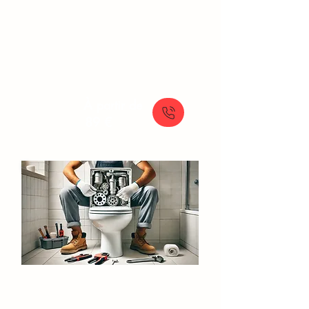
Solutions rapides pour le débouchage
manuel de vos toilettes, avec un service
de plomberie en urgence disponible.
À partir de
89 €
Réparation Chasse d'Eau​​ Évry
Réparation et remplacement de votre