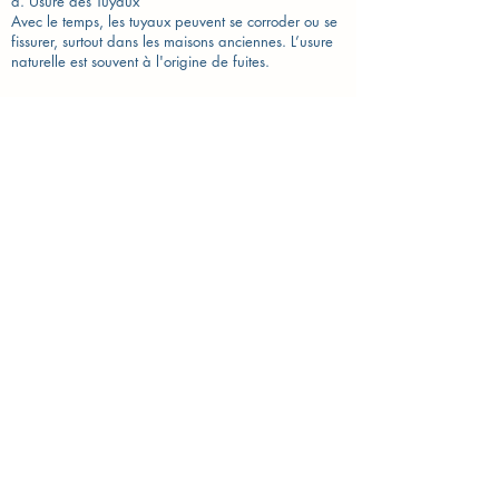
a. Usure des Tuyaux
Avec le temps, les tuyaux peuvent se corroder ou se
fissurer, surtout dans les maisons anciennes. L’usure
naturelle est souvent à l'origine de fuites.
b. Joints Défectueux
Les joints en caoutchouc ou en silicone peuvent se
détériorer avec le temps, ce qui entraîne des fuites
autour des robinetteries, des douches et des éviers.
c. Chauffe-eau Défectueux
Les fuites peuvent également provenir de chauffe-
eau qui fuient en raison de la corrosion ou d'une
pression interne trop élevée.
Solutions aux fuites d'eau