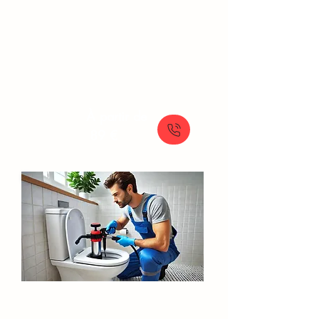
Débouchage de canalisation rapide par
hydrocurage : notre furet de 50 mètres
et 350 bars assurent des résultats
efficaces
À partir de
89 €
Débouchage WC​​​ Évry