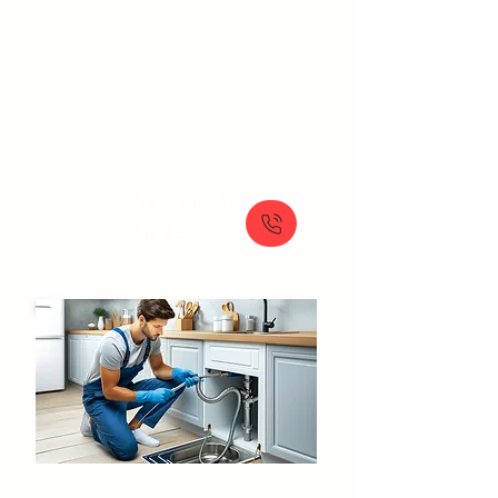
Fuite d'eau Évry
Détection de fuites et réparations
rapides pour prévenir les dégâts des
eaux avec le service d'urgence SOS
Plomberie.
À partir de
89 €
Débouchage Canalisation​​​ Évry