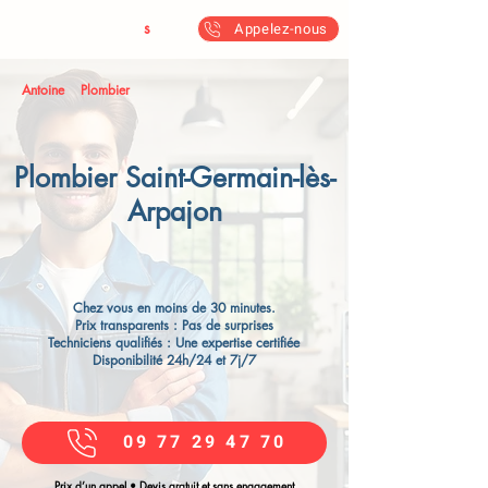
Antoine & Fil
s
Appelez-nous
Antoine
Plombier
Plombier Saint-Germain-lès-
Arpajon
Chez vous en moins de 30 minutes.
Prix transparents : Pas de surprises
Techniciens qualifiés : Une expertise certifiée
Disponibilité 24h/24 et 7j/7
09 77 29 47 70
Prix d’un appel • Devis gratuit et sans engagement