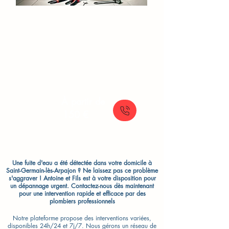
Réparation Chasse d'Eau​​
Réparation et remplacement de votre
chasse d'eau (mécanisme ou flotteur)
pour toilettes classiques ou WC
suspendus.
À partir de
150 €
Une fuite d'eau a été détectée dans votre domicile à
Saint-Germain-lès-Arpajon ? Ne laissez pas ce problème
s'aggraver ! Antoine et Fils est à votre disposition pour
un dépannage urgent. Contactez-nous dès maintenant
pour une intervention rapide et efficace par des
plombiers professionnels
Notre plateforme propose des interventions variées,
disponibles 24h/24 et 7j/7. Nous gérons un réseau de