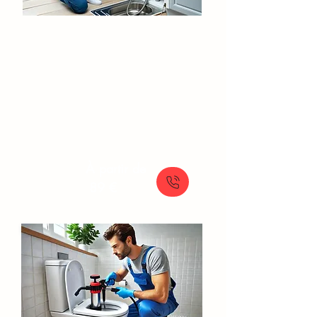
Débouchage Canalisation​​​ Saint-
Germain-lès-Arpajon
Débouchage de canalisation rapide par
hydrocurage : notre furet de 50 mètres
et 350 bars assurent des résultats
efficaces
À partir de
89 €