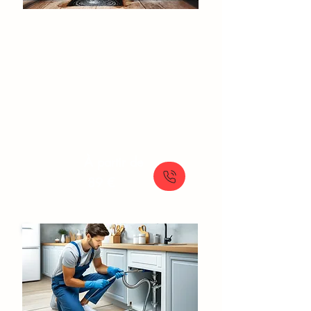
Fuite d'eau Saint-Germain-lès-
Arpajon
Détection de fuites et réparations
rapides pour prévenir les dégâts des
eaux avec le service d'urgence SOS
Plomberie.
À partir de
89 €