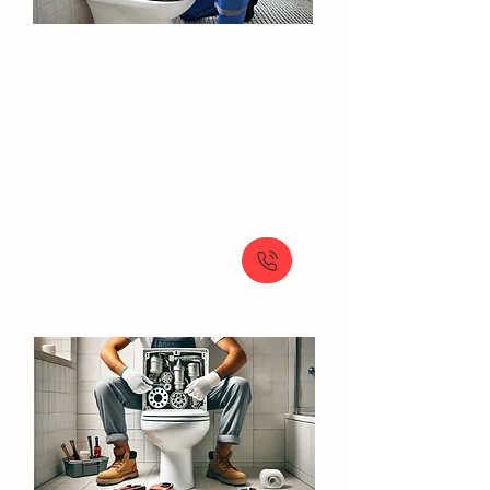
Débouchage WC​​​
Solutions rapides pour le débouchage
manuel de vos toilettes, avec un service
de plomberie en urgence disponible.
À partir de
89 €