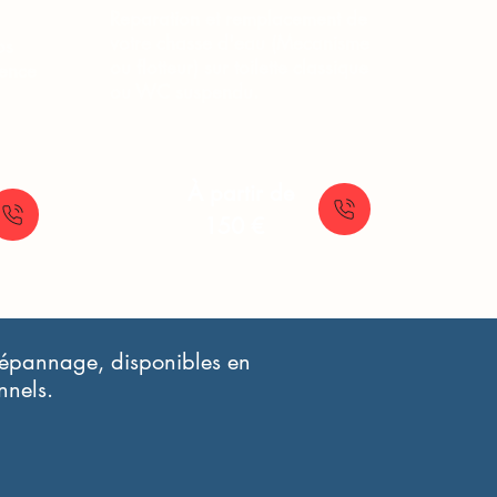
Reparation et remplacement de
votre chasse d'eau (Mecanisme
os
ou flotteur) sur toilette classique
gence
ou WC suspendu.
À partir de
150 €
t dépannage, disponibles en
nnels.