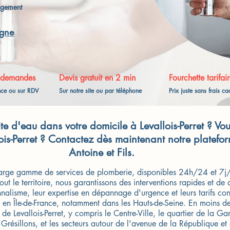
gagement
igne
 demandes
Devis gratuit en 2 min
Fourchette tarifair
nce ou sur RDV
Sur notre site ou par téléphone
Prix juste sans frais c
te d'eau dans votre domicile à Levallois-Perret ? V
lois-Perret ? Contactez dès maintenant notre plate
Antoine et Fils.
arge gamme de services de plomberie, disponibles 24h/24 et 7j
out le territoire, nous garantissons des interventions rapides et de
nnalisme, leur expertise en dépannage d'urgence et leurs tarifs co
ifs en Île-de-France, notamment dans les Hauts-de-Seine. En moins
 de Levallois-Perret, y compris le Centre-Ville, le quartier de la Gar
s Grésillons, et les secteurs autour de l'avenue de la République et