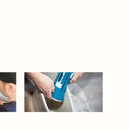
s-
Reparation Chasse d'Eau​​
Levallois-Perret