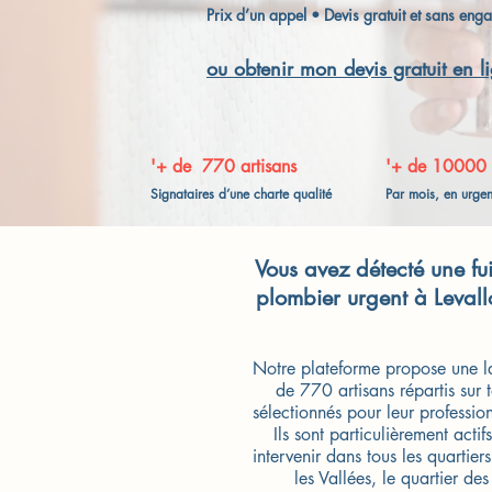
Prix d’un appel • Devis gratuit et sans en
ou obtenir mon devis gratuit en l
'+ de 770 artisans
'+ de 10000
Signataires d’une charte qualité
Par mois, en urge
Vous avez détecté une fui
plombier urgent à Leval
Notre plateforme propose une l
de 770 artisans répartis sur t
sélectionnés pour leur professio
Ils sont particulièrement act
intervenir dans tous les quartiers
les Vallées, le quartier de