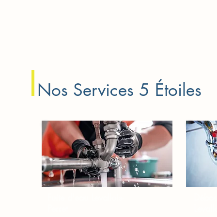
Nos Services 5 Étoiles
Fuite d'eau Levallois-
Débouc
Perret
Levall