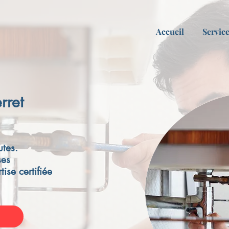
Accueil
Servic
erret
tes.
ses
tise certifiée