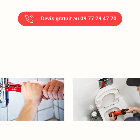
Devis gratuit au 09 77 29 47 70
hage Canalisation​​​
Débouchage WC​​​ Levalloi
ois-Perret
Perret