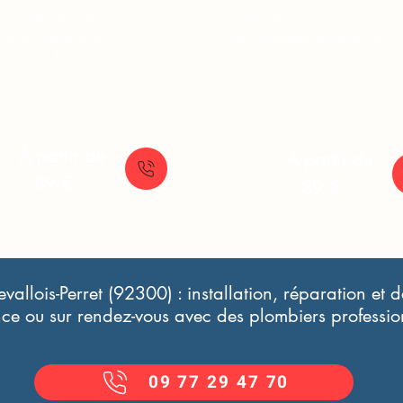
chage de canalisation
Solutionss rapides pour le
 et efficace par
debouchage manuel de v
urage : furet de 50 mètres
toilettes, plomberie en ur
ssance de 350 bars.
disponible.
À partir de
À partir de
89 €
89 €
vallois-Perret (92300) : installation, réparation e
ce ou sur rendez-vous avec des plombiers professio
09 77 29 47 70