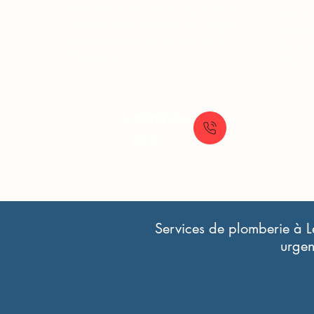
Recherche de fuite et reparation
Débou
rapides pour prevenir les degats
rapide
des eaux avec le service SOS
hydroc
Plomberie
et pui
À partir de
89 €
Services de plomberie à Le
urgen