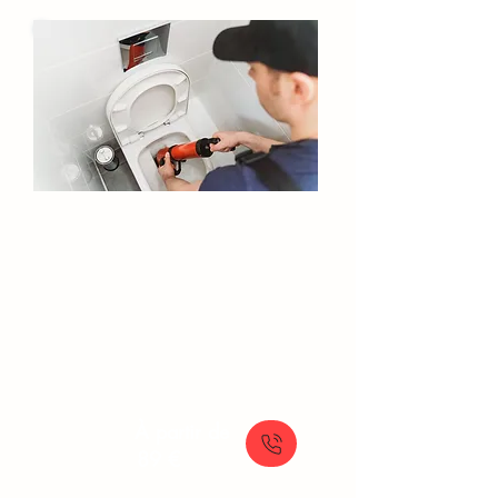
Debouchage WC​​​ Paris
Solutions rapides pour le débouchage manuel
de vos toilettes, avec un service de plomberie
en urgence disponible.
À partir de
89 €