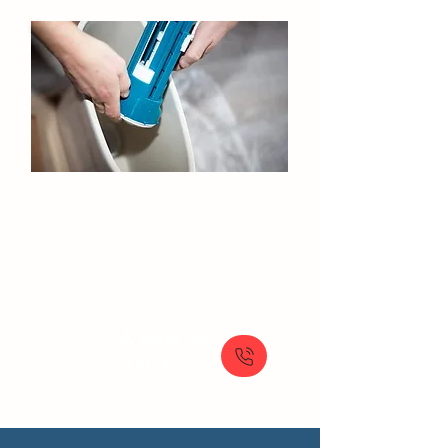
Reparation Chasse d'Eau​​ Paris
Réparation et remplacement de votre chasse
d'eau (mécanisme ou flotteur) pour toilettes
classiques ou WC suspendus.
À partir de
150 €