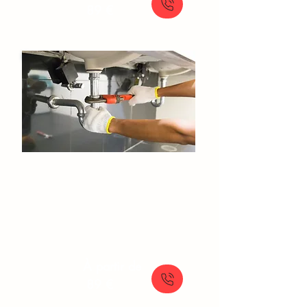
89 €
Debouchage Canalisation​​​ Paris
Débouchage de canalisation rapide par
hydrocurage : notre furet de 50 mètres et 350
bars assurent des résultats efficaces
À partir de
89 €