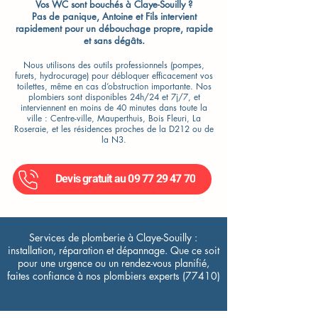
Vos WC sont bouchés à Claye-Souilly ?
Pas de panique, Antoine et Fils intervient
rapidement pour un débouchage propre, rapide
et sans dégâts.
Nous utilisons des outils professionnels (pompes,
furets, hydrocurage) pour débloquer efficacement vos
toilettes, même en cas d’obstruction importante. Nos
plombiers sont disponibles 24h/24 et 7j/7, et
interviennent en moins de 40 minutes dans toute la
ville : Centre-ville, Mauperthuis, Bois Fleuri, La
Roseraie, et les résidences proches de la D212 ou de
la N3.
Devis gratuit au 09 77 29 47 70
Services de plomberie à Claye-Souilly :
installation, réparation et dépannage. Que ce soit
pour une urgence ou un rendez-vous planifié,
faites confiance à nos plombiers experts (77410)