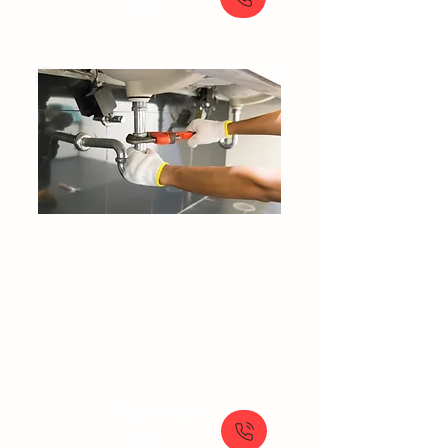
89 €
Débouchage Canalisation​​​ Claye-
Souilly
Plombier déboucheur
Canalisation bouchée
Hydrocurage canalisation
Dégorgement canalisation
À partir de
89 €