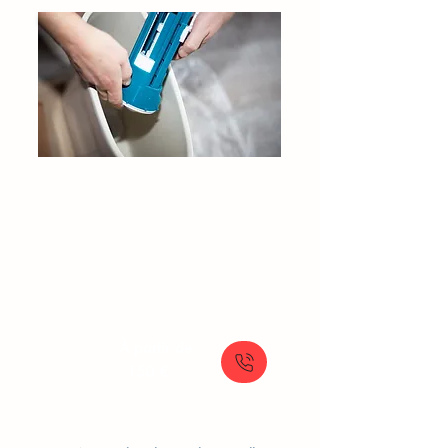
Réparation Chasse d'Eau​​
Claye-Souilly
Pombier chasse d’eau
Fuite chasse d’eau WC
Changement flotteur WC
Remplacement chasse d’eau
À partir de
150 €