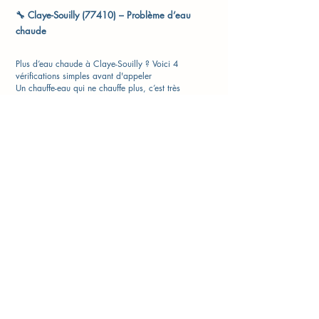
🔧 Claye-Souilly (77410) – Problème d’eau
chaude
Plus d’eau chaude à Claye-Souilly ? Voici 4
vérifications simples avant d'appeler
Un chauffe-eau qui ne chauffe plus, c’est très
inconfortable, surtout l’hiver. Dans les pavillons ou
immeubles du centre-ville, des Haies ou du quartier
de Bois Fleuri, cela peut avoir plusieurs causes.
🧰 Ce que vous pouvez vérifier vous-même
1. Regardez votre disjoncteur
Un chauffe-eau électrique peut se couper. Vérifiez le
tableau électrique.
2. Activez la marche forcée
En heures pleines, activez manuellement la chauffe
via votre contacteur jour/nuit.
3. Écoutez votre chauffe-eau
S’il ne fait aucun bruit, il ne chauffe probablement
plus. Si vous entendez un léger sifflement, c’est bon
signe.
4. Vérifiez la vanne d'arrivée d’eau froide