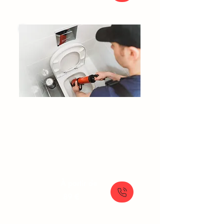
Débouchage WC​​​ Claye-Souilly
Toilette bouchée
Urgence WC bouché
Débouchage cuvette WC
Débouchage WC manuel
À partir de
89 €