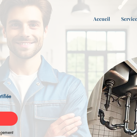
Accueil
Servic
tifiée
0
gagement