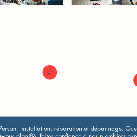
age Canalisation​​​ Persan
Débouchage WC​​​ Pers
lombier déboucheur
analisation bouchée
Débouchage WC
age des canalisations
Toilette qui déborde
ouchage canalisation
toilette qui déborde
Urgence toilettes bouch
À partir de
À partir de
89 €
89 €
Persan : installation, réparation et dépannage. Que
-vous planifié, faites confiance à nos plombiers ex