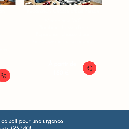
an
Réparation Chasse d'Eau​​ Persan
Mécanisme WC
Plombier chasse d’eau
Réparation chasse d’eau
Remplacement chasse d’eau
ées
À partir de
150 €
 ce soit pour une urgence
perts (95340)