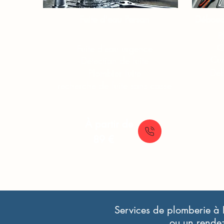
Fuite d'eau Persan
Débouch
P
C
Fuite d’eau urgence
Cur
Détection de fuite
Déb
Plombier fuite
recherche de fuite sans casse
À partir de
89 €
Services de plomberie à 
ou un rendez