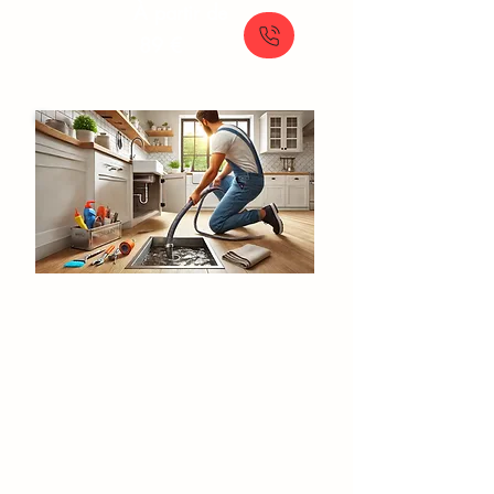
À partir de
89 €
Débouchage Canalisation​​​
Chanteloup-les-Vignes
Débouchage de canalisation rapide par
hydrocurage : notre furet de 50 mètres
et 350 bars assurent des résultats
efficaces