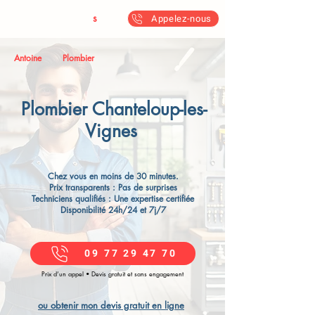
Antoine & Fil
s
Appelez-nous
Antoine
Plombier
Plombier Chanteloup-les-
Vignes
Chez vous en moins de 30 minutes.
Prix transparents : Pas de surprises
Techniciens qualifiés : Une expertise certifiée
Disponibilité 24h/24 et 7j/7
09 77 29 47 70
Prix d’un appel • Devis gratuit et sans engagement
ou obtenir mon devis gratuit en ligne