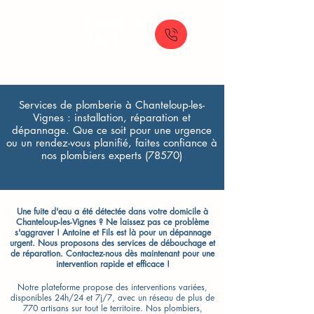
À partir de
150 €
Services de plomberie à Chanteloup-les-
Vignes : installation, réparation et
dépannage. Que ce soit pour une urgence
ou un rendez-vous planifié, faites confiance à
nos plombiers experts (78570)
Une fuite d'eau a été détectée dans votre domicile à
Chanteloup-les-Vignes ? Ne laissez pas ce problème
s'aggraver ! Antoine et Fils est là pour un dépannage
urgent. Nous proposons des services de débouchage et
de réparation. Contactez-nous dès maintenant pour une
intervention rapide et efficace !
Notre plateforme propose des interventions variées,
disponibles 24h/24 et 7j/7, avec un réseau de plus de
770 artisans sur tout le territoire. Nos plombiers,