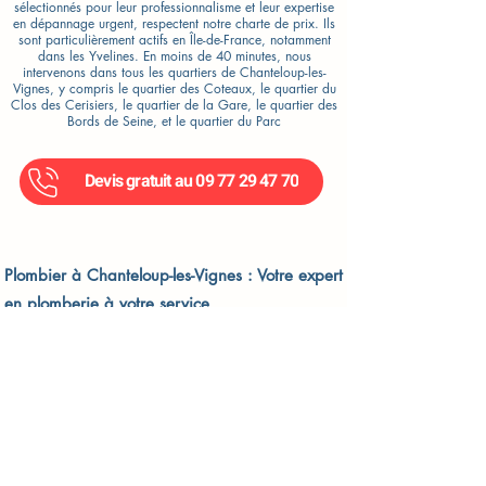
sélectionnés pour leur professionnalisme et leur expertise
en dépannage urgent, respectent notre charte de prix. Ils
sont particulièrement actifs en Île-de-France, notamment
dans les Yvelines. En moins de 40 minutes, nous
intervenons dans tous les quartiers de Chanteloup-les-
Vignes, y compris le quartier des Coteaux, le quartier du
Clos des Cerisiers, le quartier de la Gare, le quartier des
Bords de Seine, et le quartier du Parc
Devis gratuit au 09 77 29 47 70
Plombier à Chanteloup-les-Vignes : Votre expert
en plomberie à votre service
À Chanteloup-les-Vignes, Antoine & Fils est votre
partenaire de confiance pour tous vos besoins en
dépannage de plomberie. Que vous soyez près du parc
du Sautour ou dans un autre quartier de la ville, nos
plombiers qualifiés interviennent rapidement pour
résoudre tous vos problèmes de plomberie.
Étape pratique : Comment déboucher un tuyau de
douche à Chanteloup-les-Vignes ?