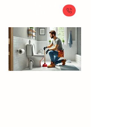
À partir de
89 €
Débouchage WC​​​ Chanteloup-les-
Vignes
Solutions rapides pour le débouchage
manuel de vos toilettes, avec un service
de plomberie en urgence disponible.