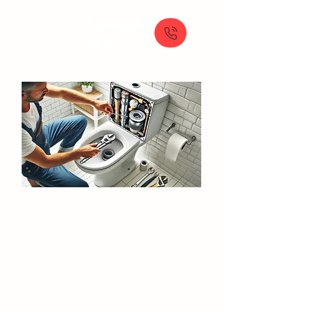
À partir de
89 €
Réparation Chasse d'Eau​​
Chanteloup-les-Vignes
Réparation et remplacement de votre
chasse d'eau (mécanisme ou flotteur)
pour toilettes classiques ou WC
suspendus.