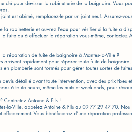
une clé pour dévisser la robinetterie de la baignoire. Vous pou
ures.
e joint est abîmé, remplacez-le par un joint neuf. Assurez-vou
 la robinetterie et ouvrez l’eau pour vérifier si la fuite a dis
 la fuite ou à effectuer la réparation vous-même, contactez A
 la réparation de fuite de baignoire à Mantes-la-Ville ?
s arrivent rapidement pour réparer toute fuite de baignoire, 
rts en plomberie sont formés pour gérer toutes sortes de fuit
devis détaillé avant toute intervention, avec des prix fixes et
enons à toute heure, même les nuits et week-ends, pour réso
 ? Contactez Antoine & Fils !
ntes-la-Ville, appelez Antoine & Fils au 09 77 29 47 70. No
t efficacement. Vous bénéficierez d’une réparation profession