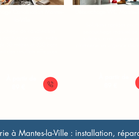
age Canalisation​​​ Mantes-
Débouchage WC​​​ Mantes-la
la-Ville
Solutions rapides pour 
uchage de canalisation
débouchage manuel de 
e par hydrocurage : notre
toilettes, avec un servic
 de 50 mètres et 350 bars
plomberie en urgence dispo
nt des résultats efficaces
À partir de
À partir de
89 €
89 €
e à Mantes-la-Ville : installation, répa