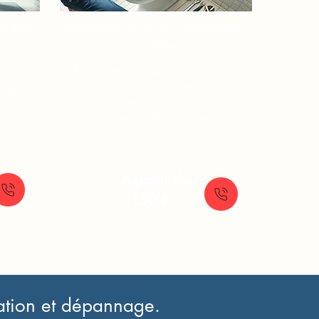
-Ville
Réparation Chasse d'Eau​​Mantes-
la-Ville
le
Réparation et remplacement de
vos
votre chasse d'eau (mécanisme
e de
ou flotteur) pour toilettes
nible.
classiques ou WC suspendus.
À partir de
150 €
ration et dépannage.