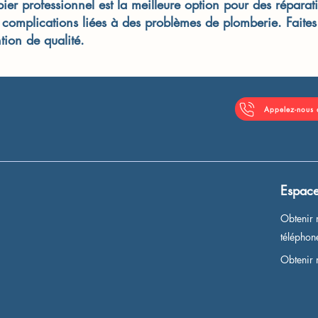
er professionnel est la meilleure option pour des réparati
es complications liées à des problèmes de plomberie. Faites
tion de qualité.
Appelez-nous
Espace
Obtenir 
télépho
Obtenir 