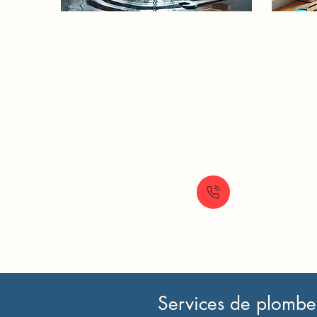
Fuite d'eau Mantes-la-Ville
Débouch
Détection de fuites et réparations
Débo
rapides pour prévenir les dégâts
rapid
des eaux avec le service
furet
d'urgence SOS Plomberie.
assure
À partir de
89 €
Services de plomberi