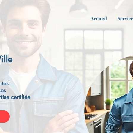
Accueil
Servic
ille
tes.
ses
tise certifiée