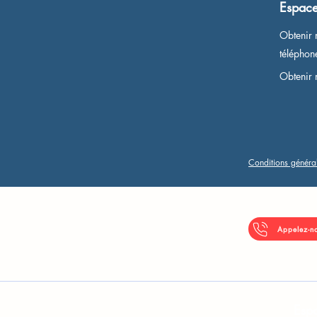
Espace
Obtenir 
télépho
Obtenir 
Conditions généra
Appelez-n
Espa