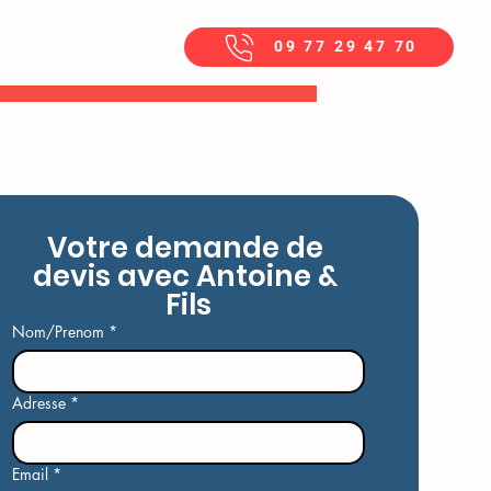
09 77 29 47 70
Votre demande de 
devis avec Antoine & 
Fils
Nom/Prenom
*
Adresse
*
Email
*