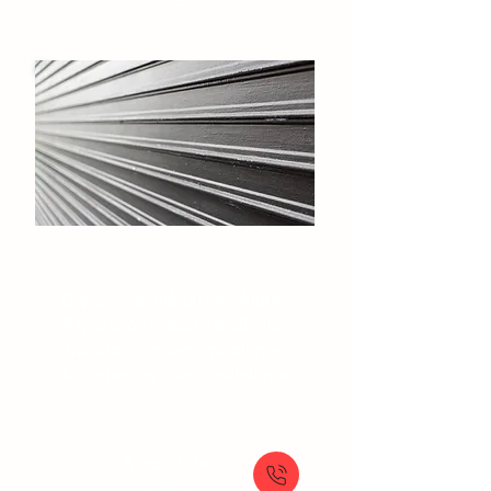
89 €
Rideaux et grilles​
Dépannage rideau métallique
Réparation rideau métallique
Installation rideau métallique
Motorisation rideau métallique
À partir de