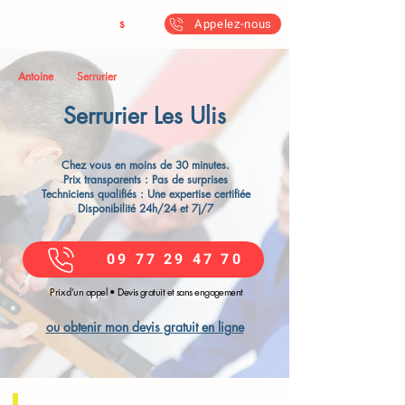
Antoine & Fil
s
Appelez-nous
Antoine
Serrurier
Serrurier Les Ulis​
Chez vous en moins de 30 minutes.
Prix transparents : Pas de surprises
Techniciens qualifiés : Une expertise certifiée
Disponibilité 24h/24 et 7j/7
09 77 29 47 70
Prix d’un appel • Devis gratuit et sans engagement
ou obtenir mon devis gratuit en ligne