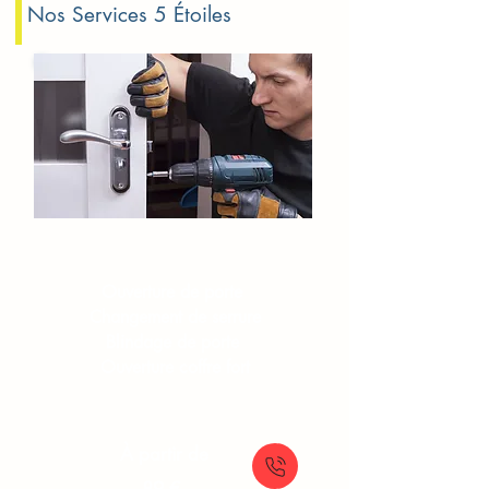
Nos Services 5 Étoiles
Serrurerie​​ Viry-Châtillon
Ouverture de porte
Changement de serrure
Blindage de porte
Ouverture coffre fort
À partir de