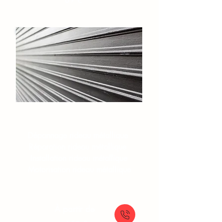
89 €
Rideaux et grilles​
Dépannage rideau métallique
Réparation rideau métallique
Installation rideau métallique
Motorisation rideau métallique
À partir de