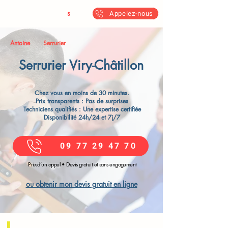
Antoine & Fil
s
Appelez-nous
Antoine
Serrurier
Serrurier Viry-Châtillon​
Chez vous en moins de 30 minutes.
Prix transparents : Pas de surprises
Techniciens qualifiés : Une expertise certifiée
Disponibilité 24h/24 et 7j/7
09 77 29 47 70
Prix d’un appel • Devis gratuit et sans engagement
ou obtenir mon devis gratuit en ligne