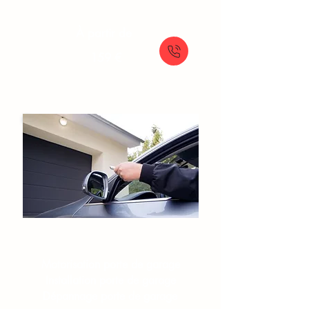
À partir de
159 €
Portes de garage​
Motorisation porte de garage
Installation porte de garage
Dépannage porte de garage