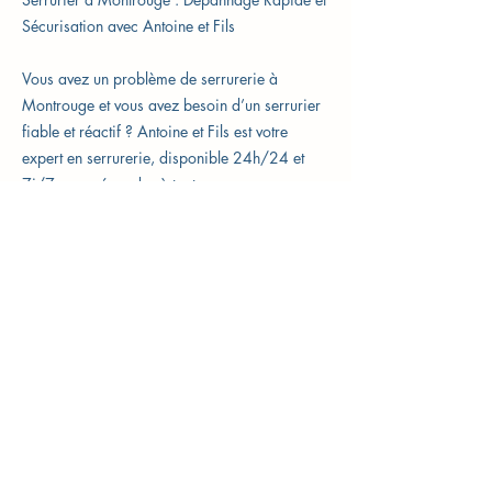
Sécurisation avec Antoine et Fils
Vous avez un problème de serrurerie à
Montrouge et vous avez besoin d’un serrurier
fiable et réactif ? Antoine et Fils est votre
expert en serrurerie, disponible 24h/24 et
7j/7 pour répondre à toutes vos urgences.
Que vous ayez besoin d’une ouverture de
porte, d’un changement de serrure, ou de
l’installation de serrures de haute sécurité,
nous intervenons rapidement pour garantir la
sécurité de votre domicile ou de votre
entreprise à Montrouge.
Dépannage Urgent à Montrouge : Ouverture
de Porte et Réparation de Serrure
Vous êtes coincé dehors, vous avez perdu vos
clés ou votre serrure est cassée ? Antoine et