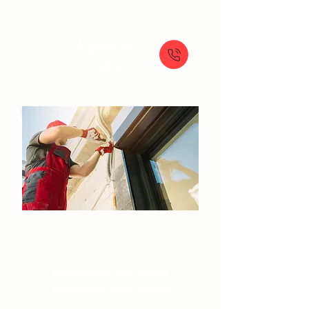
À partir de
159 €
Volets roulants
Réparation volet roulant
Motorisation volet roulant
Dépannage volet roulant