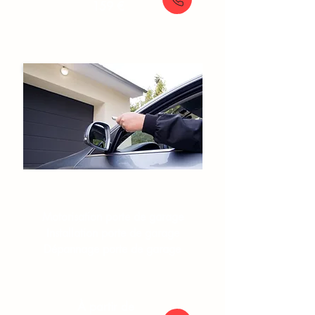
159 €
Portes de garage​
Motorisation porte de garage
Installation porte de garage
Dépannage porte de garage
À partir de