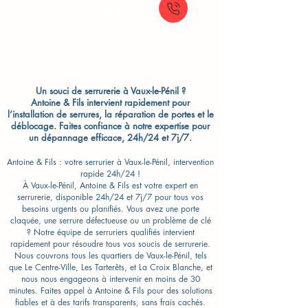
249 €
Un souci de serrurerie à Vaux-le-Pénil ?
Antoine & Fils intervient rapidement pour
l’installation de serrures, la réparation de portes et le
déblocage. Faites confiance à notre expertise pour
un dépannage efficace, 24h/24 et 7j/7.
Antoine & Fils : votre serrurier à Vaux-le-Pénil, intervention
rapide 24h/24 !
À Vaux-le-Pénil, Antoine & Fils est votre expert en
serrurerie, disponible 24h/24 et 7j/7 pour tous vos
besoins urgents ou planifiés. Vous avez une porte
claquée, une serrure défectueuse ou un problème de clé
? Notre équipe de serruriers qualifiés intervient
rapidement pour résoudre tous vos soucis de serrurerie.
Nous couvrons tous les quartiers de Vaux-le-Pénil, tels
que Le Centre-Ville, Les Tarterêts, et La Croix Blanche, et
nous nous engageons à intervenir en moins de 30
minutes. Faites appel à Antoine & Fils pour des solutions
fiables et à des tarifs transparents, sans frais cachés.