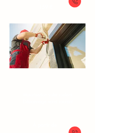
159 €
Volets roulants
Réparation volet roulant
Motorisation volet roulant
Dépannage volet roulant
À partir de