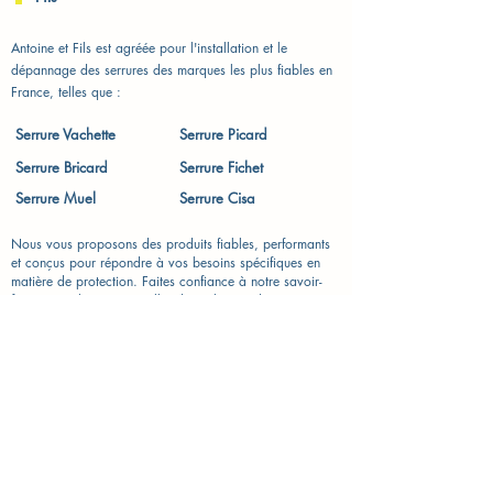
Antoine et Fils est agréée pour l'installation et le
dépannage des serrures des marques les plus fiables en
France, telles que :
Serrure Vachette​
Serrure Picard
Serrure Bricard
Serrure Fichet
Serrure Muel
Serrure Cisa
Nous vous proposons des produits fiables, performants
et conçus pour répondre à vos besoins spécifiques en
matière de protection. Faites confiance à notre savoir-
faire pour choisir et installer des solutions de sécurité
durables et efficaces.
📞 Contactez-nous dès maintenant au
09 77 29 47 70
pour une intervention rapide et sur mesure
Serrurier de Confiance à Vaux-le-Pénil (77000)
À la recherche d’un serrurier fiable ? Antoine & Fils est à votre