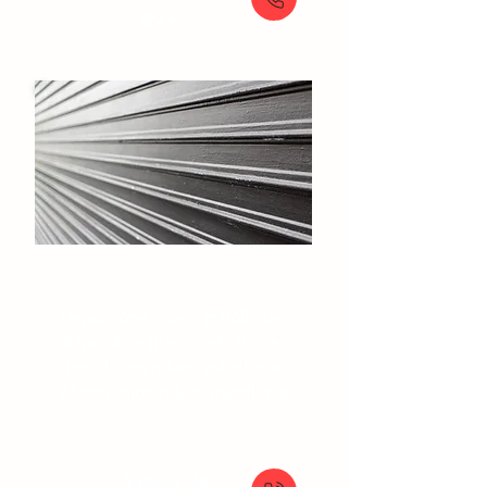
89 €
Rideaux et grilles​
Dépannage rideau métallique
Réparation rideau métallique
Installation rideau métallique
Motorisation rideau métallique
À partir de