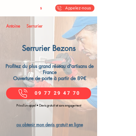
Antoine & Fil
s
Appelez-nous
Antoine
Serrurier
Serrurier Bezons​
Profitez du plus grand réseau d'artisans de
France
Ouverture de porte à partir de 89€
09 77 29 47 70
Prix d’un appel • Devis gratuit et sans engagement
ou obtenir mon devis gratuit en ligne