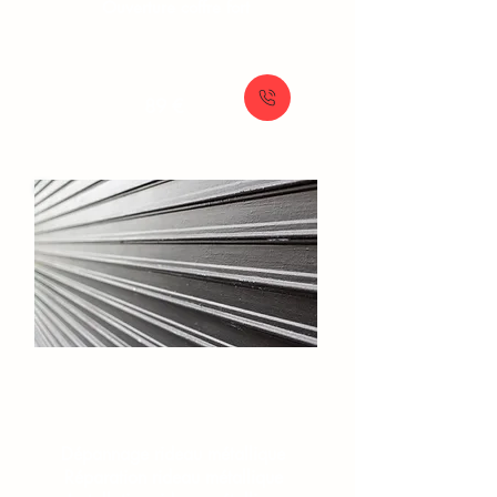
Ouverture coffre fort
À partir de
89 €
Rideaux et grilles​
Dépannage rideau métallique
Réparation rideau métallique