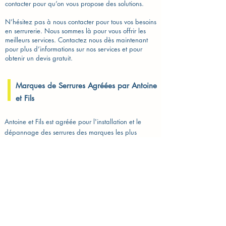
contacter pour qu’on vous propose des solutions.
N’hésitez pas à nous contacter pour tous vos besoins
en serrurerie. Nous sommes là pour vous offrir les
meilleurs services. Contactez nous dès maintenant
pour plus d’informations sur nos services et pour
obtenir un devis gratuit.
Marques de Serrures Agréées par Antoine
et Fils
Antoine et Fils est agréée pour l'installation et le
dépannage des serrures des marques les plus
fiables en France, telles que :
Serrure Vachette​
Serrure Bricard
Serrure Picard
Serrure Fichet
Serrure Muel
Serrure Cisa
Nous vous garantissons des produits de qualité,
performants et adaptés à vos besoins en sécurité.