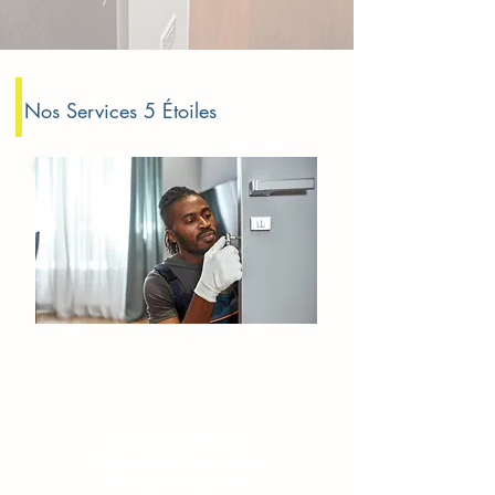
Nos Services 5 Étoiles
Serrurerie​​ Bezons
Ouverture de porte
Changement de serrure
Blindage de porte