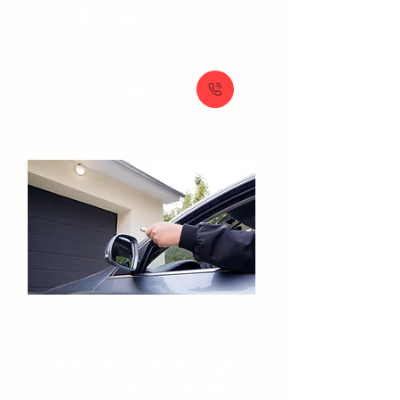
Dépannage volet roulant
À partir de
159 €
Portes de garage​
Motorisation porte de garage
Installation porte de garage