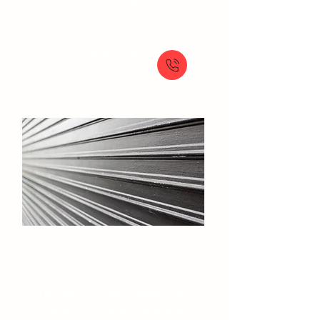
Ouverture coffre fort
À partir de
89 €
Rideaux et grilles​
Dépannage rideau métallique
Réparation rideau métallique