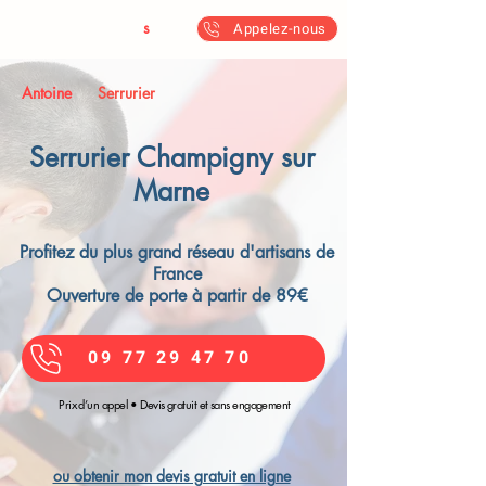
Antoine & Fil
s
Appelez-nous
Antoine
Serrurier
Serrurier Champigny sur
Marne​
Profitez du plus grand réseau d'artisans de
France
Ouverture de porte à partir de 89€
09 77 29 47 70
Prix d’un appel • Devis gratuit et sans engagement
ou obtenir mon devis gratuit en ligne