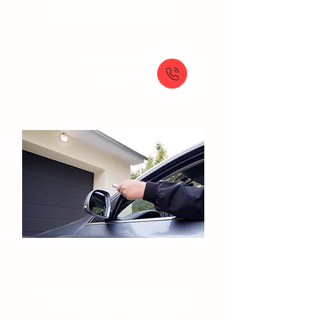
Dépannage volet roulant
À partir de
159 €
Portes de garage​
Motorisation porte de garage
Installation porte de garage