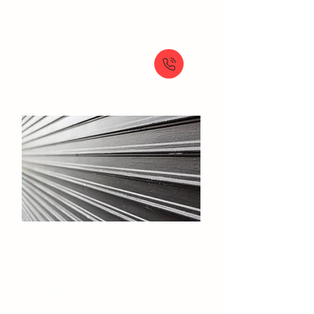
Ouverture coffre fort
À partir de
89 €
Rideaux et grilles​
Dépannage rideau métallique
Réparation rideau métallique