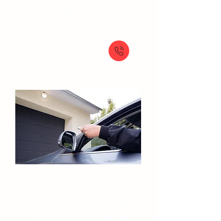
Dépannage volet roulant
À partir de
159 €
Portes de garage​
Motorisation porte de garage
Installation porte de garage