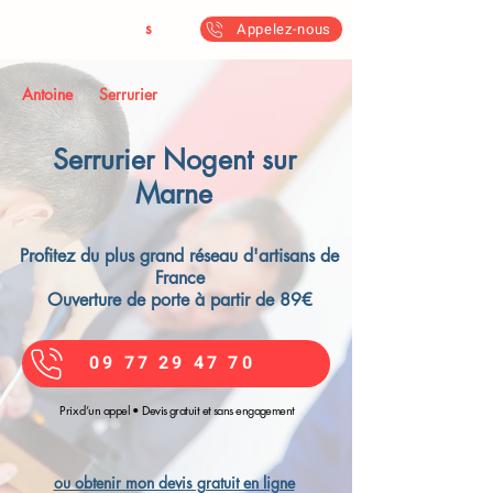
Antoine & Fil
s
Appelez-nous
Antoine
Serrurier
Serrurier Nogent sur
Marne​
Profitez du plus grand réseau d'artisans de
France
Ouverture de porte à partir de 89€
09 77 29 47 70
Prix d’un appel • Devis gratuit et sans engagement
ou obtenir mon devis gratuit en ligne