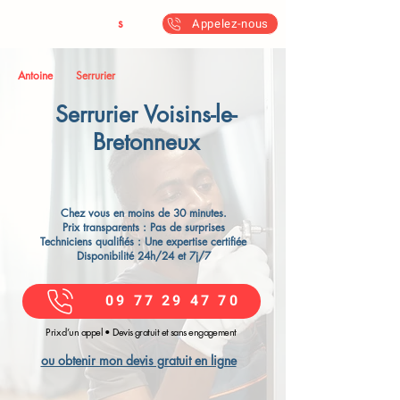
Antoine & Fil
s
Appelez-nous
Antoine
Serrurier
Serrurier Voisins-le-
Bretonneux​
Chez vous en moins de 30 minutes.
Prix transparents : Pas de surprises
Techniciens qualifiés : Une expertise certifiée
Disponibilité 24h/24 et 7j/7
09 77 29 47 70
Prix d’un appel • Devis gratuit et sans engagement
ou obtenir mon devis gratuit en ligne