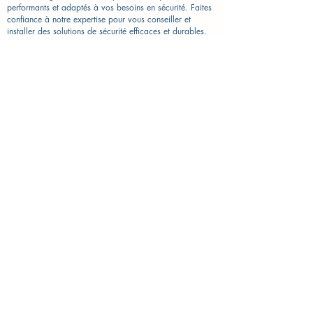
performants et adaptés à vos besoins en sécurité. Faites
confiance à notre expertise pour vous conseiller et
installer des solutions de sécurité efficaces et durables.
Pour toute demande, contactez-nous au :
09 77 29 47
70
Services de Serrurerie à Voisins-le-Bretonneux
(78960)
Besoin d'un serrurier ? Antoine & Fils est là pour vous
! Nous intervenons rapidement pour l'installation, la
réparation ou le dépannage de serrures. Que ce soit
pour une urgence ou une intervention planifiée, nos
spécialistes sont disponibles 24h/24 et 7j/7.
Appelez-nous 09 77 29 47 70
Antoine & Fils : Serrurier à Voisins-le-Bretonneux -
Dépannage Rapide 24h/24