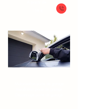
À partir de
159 €
Portes de garage​
Motorisation porte de garage
Installation porte de garage
Dépannage porte de garage