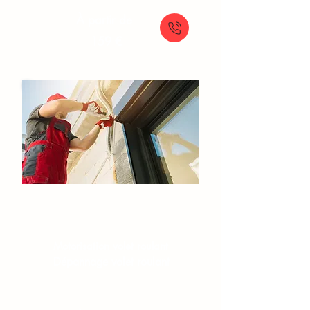
À partir de
159 €
Volets roulants
Réparation volet roulant
Motorisation volet roulant
Dépannage volet roulant