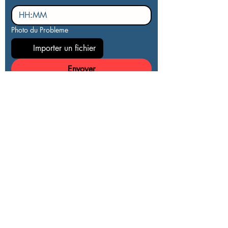
:
Photo du Probleme
Importer un fichier
Envoyer
Antoine & Fil
s
Espace Clients
Services
Serrurier autour de moi
Obtenir mon devis gratuit par
téléphone au 09 77 29 47 70
Plomberie autour de moi
Vitrier autour de moi
Obtenir mon devis gratuit en ligne
Electricien autour de moi
Villes D'intervention
Chauffagiste autour de moi