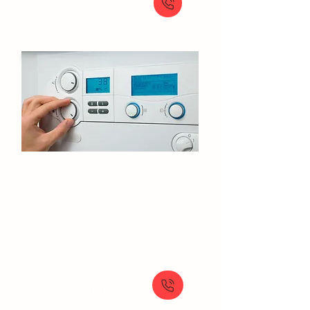
89 €
Entretien de chaudière​
Chennevieres-sur-Marne​​
Service d'entretien annuel pour chaudière
: performance et sécurité garanties
À partir de
150 €