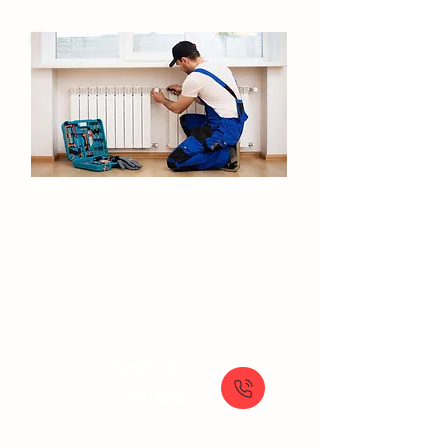
Installation de chauffage
Chennevieres-sur-Marne
Conception et installation de systèmes de
chauffage sur mesure : efficacité et
confort garantis
À partir de
Sur Devis