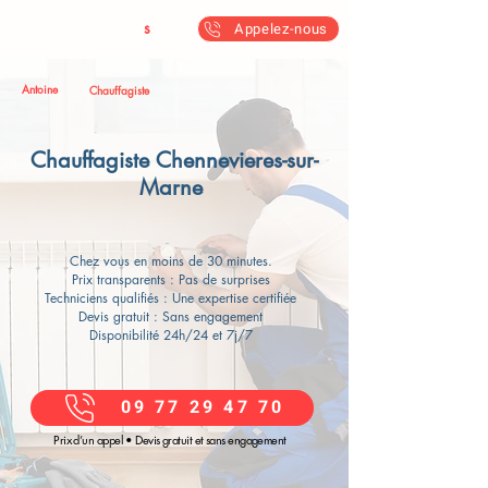
Antoine & Fil
s
Appelez-nous
Antoine
Chauffagiste
Chauffagiste Chennevieres-sur-
Marne
Chez vous en moins de 30 minutes.
Prix transparents : Pas de surprises
Techniciens qualifiés : Une expertise certifiée
Devis gratuit : Sans engagement
Disponibilité 24h/24 et 7j/7
09 77 29 47 70
Prix d’un appel • Devis gratuit et sans engagement