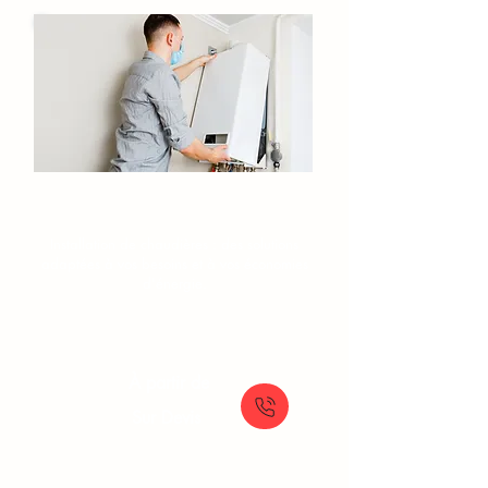
Installation de chaudière
Chennevieres-sur-Marne​
Installation de chaudières : des solutions
adaptées à vos besoins et à vos économies
d'énergie.
À partir de
Sur Devis