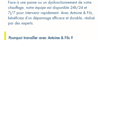
Face à une panne ou un dysfonctionnement de votre
chauffage, notre équipe est disponible 24h/24 et
7j/7 pour intervenir rapidement. Avec Antoine & Fils,
bénéficiez d’un dépannage efficace et durable, réalisé
par des experts.
Pourquoi travailler avec Antoine & Fils ?
Expertise locale : Nos chauffagistes connaissent bien
les spécificités des installations locales pour une
intervention précise.
Disponibilité 24/7 : Nous sommes prêts à intervenir à
tout moment, notamment en cas d’urgence.
Solutions personnalisées : Nos prestations sont
adaptées à vos besoins, votre budget et votre
logement.
Transparence des prix : Devis clairs et sans surprise
pour instaurer une relation de confiance.
Satisfaction assurée : Qualité, suivi et service
irréprochable garantis.
Astuces Chauffage :
Purgez régulièrement vos radiateurs pour éliminer l’air
et améliorer leur performance.