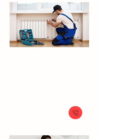
Installation de chauffage Le-
Plessis-Trevise
Conception et installation de systèmes de
chauffage sur mesure : efficacité et
confort garantis
À partir de
Sur Devis