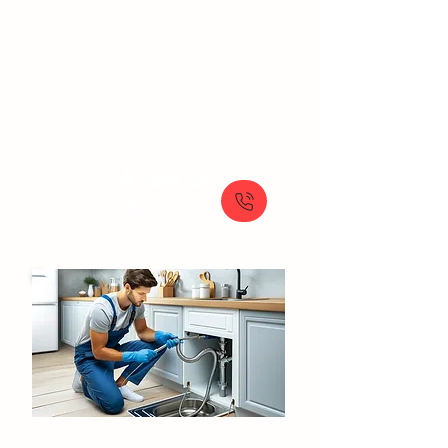
Fuite d'eau Ris-Orangis
Détection de fuites et réparations
rapides pour prévenir les dégâts des
eaux avec le service d'urgence SOS
Plomberie.
À partir de
89 €
Débouchage Canalisation​​​ Ris-