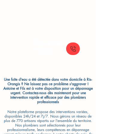
Réparation et remplacement de votre
chasse d'eau (mécanisme ou flotteur)
pour toilettes classiques ou WC
suspendus.
À partir de
150 €
Une fuite d'eau a été détectée dans votre domicile à Ris-
Orangis ? Ne laissez pas ce problème s'aggraver !
Antoine et Fils est à votre disposition pour un dépannage
urgent. Contactez-nous dès maintenant pour une
intervention rapide et efficace par des plombiers
professionnels
Notre plateforme propose des interventions variées,
disponibles 24h/24 et 7j/7. Nous gérons un réseau de
plus de 770 artisans répartis sur l'ensemble du territoire.
Nos plombiers sont sélectionnés pour leur
professionnalisme, leurs compétences en dépannage