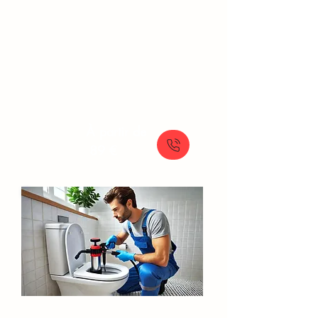
Orangis
Débouchage de canalisation rapide par
hydrocurage : notre furet de 50 mètres
et 350 bars assurent des résultats
efficaces
À partir de
89 €
Débouchage WC​​​