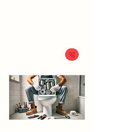
Solutions rapides pour le débouchage
manuel de vos toilettes, avec un service
de plomberie en urgence disponible.
À partir de
89 €
Réparation Chasse d'Eau​​