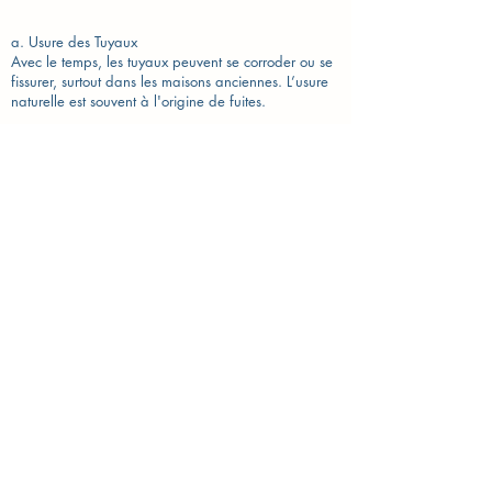
a. Usure des Tuyaux
Avec le temps, les tuyaux peuvent se corroder ou se
fissurer, surtout dans les maisons anciennes. L’usure
naturelle est souvent à l'origine de fuites.
b. Joints Défectueux
Les joints en caoutchouc ou en silicone peuvent se
détériorer avec le temps, ce qui entraîne des fuites
autour des robinetteries, des douches et des éviers.
c. Chauffe-eau Défectueux
Les fuites peuvent également provenir de chauffe-
eau qui fuient en raison de la corrosion ou d'une
pression interne trop élevée.
Solutions aux fuites d'eau